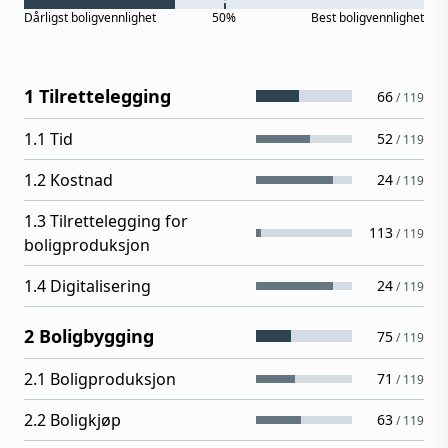
Dårligst
boligvennlighet
50%
Best
boligvennlighet
1 Tilrettelegging
66
/
119
1.1 Tid
52
/
119
1.2 Kostnad
24
/
119
1.3 Tilrettelegging for
113
/
119
boligproduksjon
1.4 Digitalisering
24
/
119
2 Boligbygging
75
/
119
2.1 Boligproduksjon
71
/
119
2.2 Boligkjøp
63
/
119