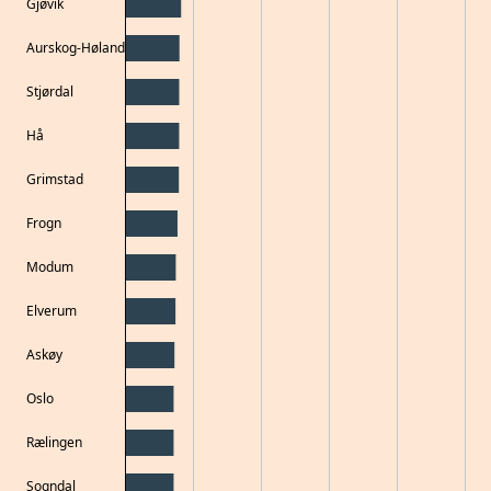
Gjøvik
Aurskog-Høland
Stjørdal
Hå
Grimstad
Frogn
Modum
Elverum
Askøy
Oslo
Rælingen
Sogndal