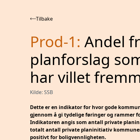
Tilbake
Prod-1
:
Andel f
planforslag s
har villet frem
Kilde:
SSB
Dette er en indikator for hvor gode kommune
gjennom å gi tydelige føringer og rammer for
Indikatoren angis som antall private planin
totalt antall private planinitiativ kommune
positivt for boligvennligheten.