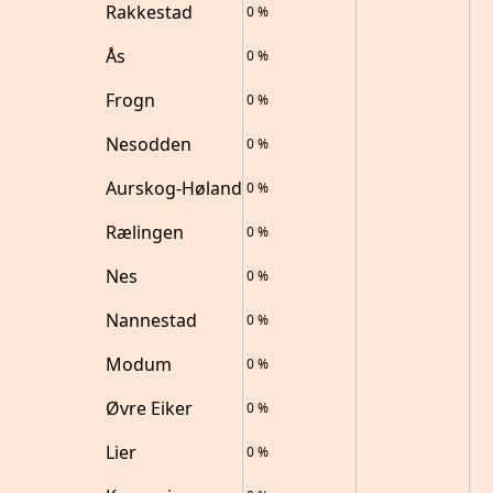
Rakkestad
0
%
Ås
0
%
Frogn
0
%
Nesodden
0
%
Aurskog-Høland
0
%
Rælingen
0
%
Nes
0
%
Nannestad
0
%
Modum
0
%
Øvre Eiker
0
%
Lier
0
%