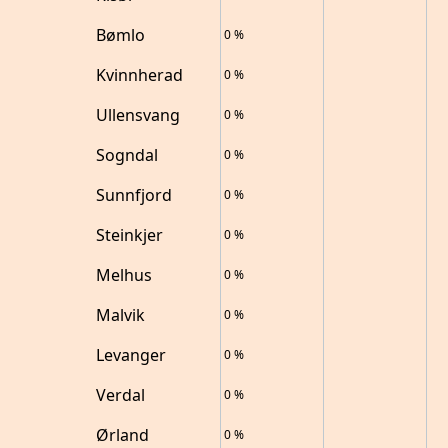
Bømlo
0
%
Kvinnherad
0
%
Ullensvang
0
%
Sogndal
0
%
Sunnfjord
0
%
Steinkjer
0
%
Melhus
0
%
Malvik
0
%
Levanger
0
%
Verdal
0
%
Ørland
0
%