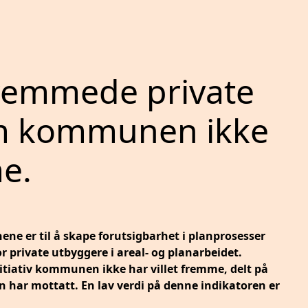
remmede private
om kommunen ikke
me.
ne er til å skape forutsigbarhet i planprosesser
 private utbyggere i areal- og planarbeidet.
itiativ kommunen ikke har villet fremme, delt på
n har mottatt. En lav verdi på denne indikatoren er