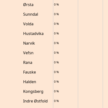
Ørsta
0
%
Sunndal
0
%
Volda
0
%
Hustadvika
0
%
Narvik
0
%
Vefsn
0
%
Rana
0
%
Fauske
0
%
Halden
0
%
Kongsberg
0
%
Indre Østfold
0
%