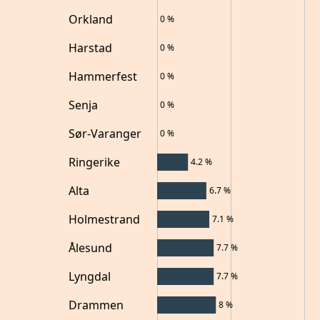
Orkland
0
%
Harstad
0
%
Hammerfest
0
%
Senja
0
%
Sør-Varanger
0
%
Ringerike
4.2
%
Alta
6.7
%
Holmestrand
7.1
%
Ålesund
7.7
%
Lyngdal
7.7
%
Drammen
8
%