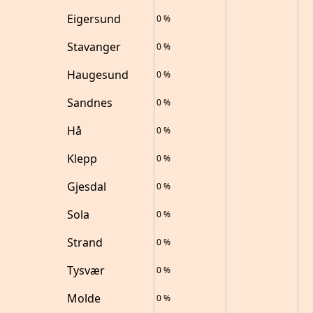
Eigersund
0
%
Stavanger
0
%
Haugesund
0
%
Sandnes
0
%
Hå
0
%
Klepp
0
%
Gjesdal
0
%
Sola
0
%
Strand
0
%
Tysvær
0
%
Molde
0
%