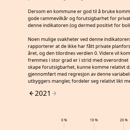
Dersom en kommune er god til å bruke kommun
gode rammevilkår og forutsigbarhet for private 
denne indikatoren (og dermed positivt for bol
Noen mulige svakheter ved denne indikatoren e
rapporterer at de ikke har fått private planfors
året, og den tilordnes verdien 0. Videre vil 
fremmes i stor grad er i strid med overordnet pl
skape forutsigbarhet, kunne komme relativt d
gjennomført med regresjon av denne variabelen
utbyggers mangler, fordeler seg relativt lik
2021
0
%
10
%
20
%