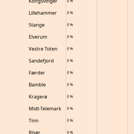
Kongsvinger
0
%
Lillehammer
0
%
Stange
0
%
Elverum
0
%
Vestre Toten
0
%
Sandefjord
0
%
Færder
0
%
Bamble
0
%
Kragerø
0
%
Midt-Telemark
0
%
Tinn
0
%
Risør
0
%