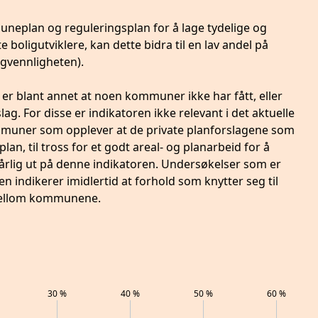
eplan og reguleringsplan for å lage tydelige og
boligutviklere, kan dette bidra til en lav andel på
igvennligheten).
r blant annet at noen kommuner ikke har fått, eller
lag. For disse er indikatoren ikke relevant i det aktuelle
kommuner som opplever at de private planforslagene som
an, til tross for et godt areal- og planarbeid for å
årlig ut på denne indikatoren. Undersøkelser som er
 indikerer imidlertid at forhold som knytter seg til
t mellom kommunene.
30
%
40
%
50
%
60
%