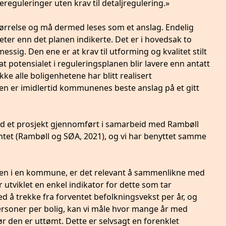
reguleringer uten krav til detaljregulering.»
tørrelse og må dermed leses som et anslag. Endelig
ter enn det planen indikerte. Det er i hovedsak to
sig. Den ene er at krav til utforming og kvalitet stilt
 at potensialet i reguleringsplanen blir lavere enn antatt
kke alle boligenhetene har blitt realisert
n er imidlertid kommunenes beste anslag på et gitt
med et prosjekt gjennomført i samarbeid med Rambøll
t (Rambøll og SØA, 2021), og vi har benyttet samme
liten i en kommune, er det relevant å sammenlikne med
utviklet en enkel indikator for dette som tar
d å trekke fra forventet befolkningsvekst per år, og
ersoner per bolig, kan vi måle hvor mange år med
ør den er uttømt. Dette er selvsagt en forenklet