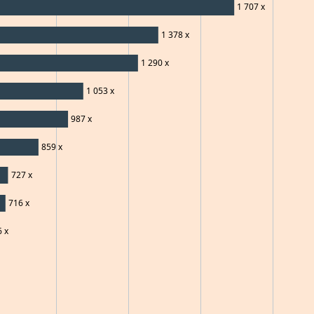
1 707
x
1 378
x
1 290
x
1 053
x
987
x
859
x
727
x
716
x
6
x