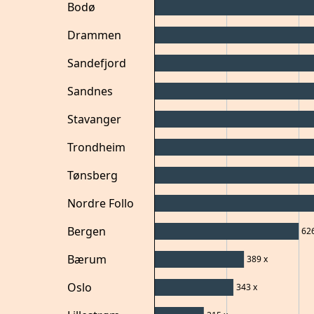
Bodø
Drammen
Sandefjord
Sandnes
Stavanger
Trondheim
Tønsberg
Nordre Follo
Bergen
62
Bærum
389
x
Oslo
343
x