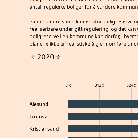
antall regulerte boliger for å vurdere kommun
På den andre siden kan en stor boligreserve 
realiserbare under gitt regulering, og det k
boligreserve i en kommune kan derfor, i hvert 
planene ikke er realistiske å gjennomføre und
2020
0
x
312
x
624
x
Ålesund
Tromsø
Kristiansand