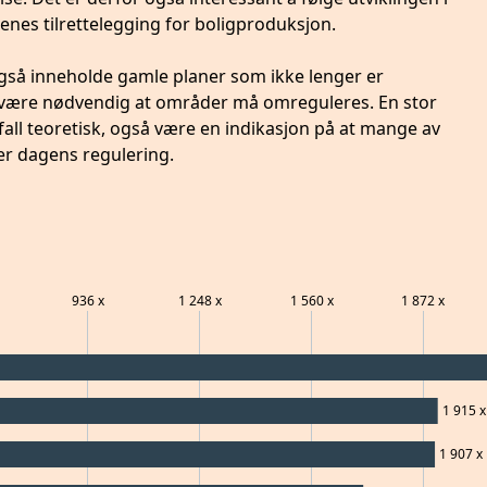
enes tilrettelegging for boligproduksjon.
også inneholde gamle planer som ikke lenger er
an være nødvendig at områder må omreguleres. En stor
fall teoretisk, også være en indikasjon på at mange av
er dagens regulering.
936
x
1 248
x
1 560
x
1 872
x
1 915
x
1 907
x