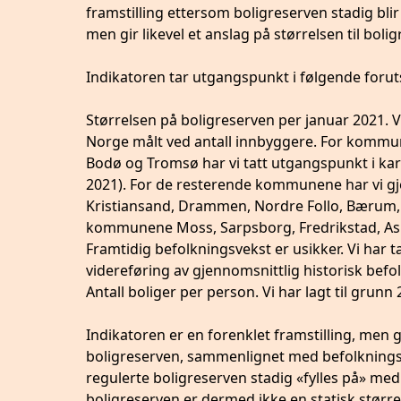
framstilling ettersom boligreserven stadig blir
men gir likevel et anslag på størrelsen til boli
Indikatoren tar utgangspunkt i følgende forut
Størrelsen på boligreserven per januar 2021. V
Norge målt ved antall innbyggere. For kommu
Bodø og Tromsø har vi tatt utgangspunkt i ka
2021). For de resterende kommunene har vi gje
Kristiansand, Drammen, Nordre Follo, Bærum, 
kommunene Moss, Sarpsborg, Fredrikstad, Asker 
Framtidig befolkningsvekst er usikker. Vi har t
videreføring av gjennomsnittlig historisk bef
Antall boliger per person. Vi har lagt til grunn
Indikatoren er en forenklet framstilling, men gi
boligreserven, sammenlignet med befolkningsu
regulerte boligreserven stadig «fylles på» me
boligreserven er dermed ikke en statisk størrel