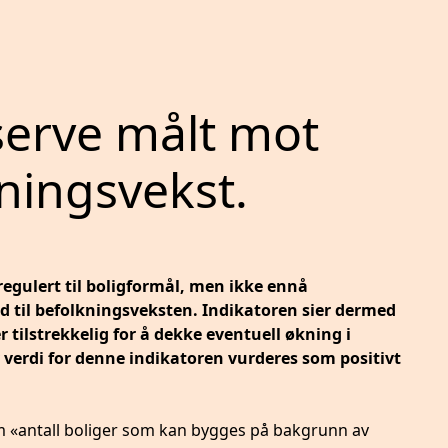
serve målt mot
kningsvekst.
egulert til boligformål, men ikke ennå
old til befolkningsveksten. Indikatoren sier dermed
ilstrekkelig for å dekke eventuell økning i
y verdi for denne indikatoren vurderes som positivt
m «antall boliger som kan bygges på bakgrunn av