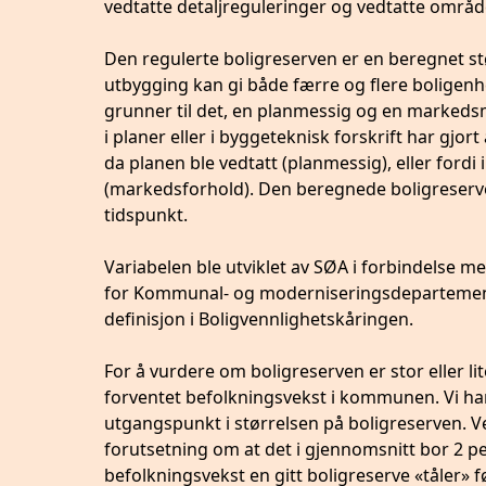
vedtatte detaljreguleringer og vedtatte område
Den regulerte boligreserven er en beregnet s
utbygging kan gi både færre og flere boligenhe
grunner til det, en planmessig og en markedsmes
i planer eller i byggeteknisk forskrift har gjort
da planen ble vedtatt (planmessig), eller fordi i
(markedsforhold). Den beregnede boligreserve
tidspunkt.
Variabelen ble utviklet av SØA i forbindelse 
for Kommunal- og moderniseringsdepartemente
definisjon i Boligvennlighetskåringen.
For å vurdere om boligreserven er stor eller 
forventet befolkningsvekst i kommunen. Vi har 
utgangspunkt i størrelsen på boligreserven. Ve
forutsetning om at det i gjennomsnitt bor 2 p
befolkningsvekst en gitt boligreserve «tåler» f