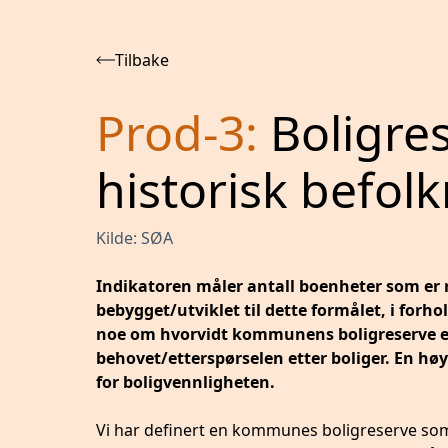
Tilbake
Prod-3
:
Boligre
historisk befol
Kilde:
SØA
Indikatoren måler antall boenheter som er r
bebygget/utviklet til dette formålet, i forh
noe om hvorvidt kommunens boligreserve er t
behovet/etterspørselen etter boliger. En hø
for boligvennligheten.
Vi har definert en kommunes boligreserve so