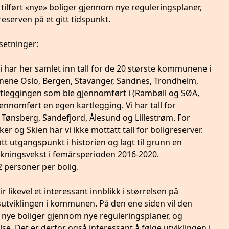
 tilført «nye» boliger gjennom nye reguleringsplaner,
greserven på et gitt tidspunkt.
setninger:
i har her samlet inn tall for de 20 største kommunene i
nene Oslo, Bergen, Stavanger, Sandnes, Trondheim,
rtleggingen som ble gjennomført i (Rambøll og SØA,
nnomført en egen kartlegging. Vi har tall for
Tønsberg, Sandefjord, Ålesund og Lillestrøm. For
og Skien har vi ikke mottatt tall for boligreserver.
att utgangspunkt i historien og lagt til grunn en
olkningsvekst i femårsperioden 2016-2020.
 2 personer per bolig.
r likevel et interessant innblikk i størrelsen på
tviklingen i kommunen. På den ene siden vil den
d nye boliger gjennom nye reguleringsplaner, og
se. Det er derfor også interessant å følge utviklingen i