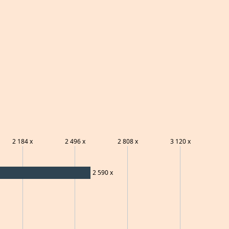
2 184
x
2 496
x
2 808
x
3 120
x
2 590
x